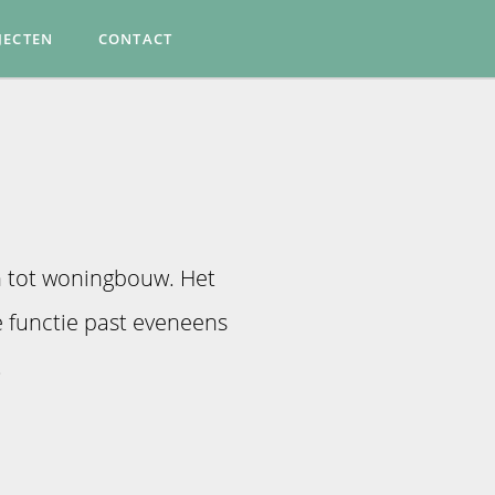
JECTEN
CONTACT
n tot woningbouw. Het
e functie past eveneens
.