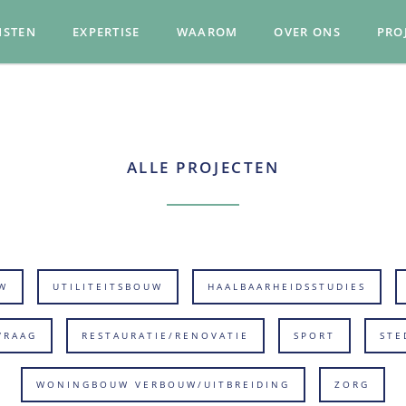
NSTEN
EXPERTISE
WAAROM
OVER ONS
PRO
ALLE PROJECTEN
W
UTILITEITSBOUW
HAALBAARHEIDSSTUDIES
VRAAG
RESTAURATIE/RENOVATIE
SPORT
STE
WONINGBOUW VERBOUW/UITBREIDING
ZORG