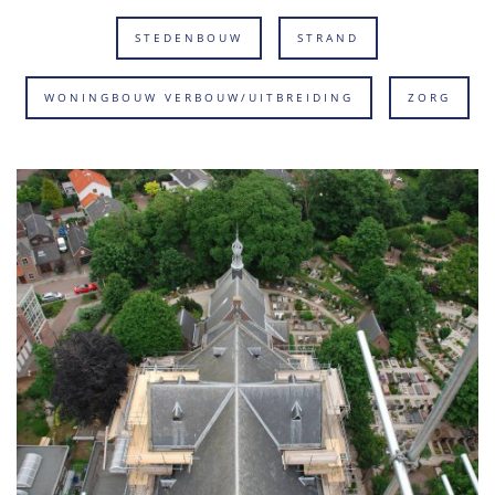
STEDENBOUW
STRAND
WONINGBOUW VERBOUW/UITBREIDING
ZORG